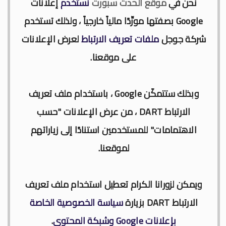
نحن في
موقع الحدث سبورت
نستخدم
إعلانات
برنامج الجولة 30 من البطولة الإحترافية 2024/2023
Google بصفتها مورِّدًا مالياً خارجياً ، ولذلك تستخدم
برنامج الجولة 29 من القسم الثاني 2024/2023
شركة جوجل
ملفات تعريف الارتباط
لعرض الإعلانات
برنامج الجولة 29 من البطولة الإحترافية إنوي 2024/2023
على موقعنا.
موعد مباراة الجيش الملكي وشباب السوالم لحساب الجولة 28 من
البطولة الإحترافية 2024/2023
وبذلك ستتمكّن Google ، باستخدام ملف تعريف
موعد مباراة الرجاء الرياضي و نهضة بركان مؤجل الجولة 27 من البطولة
الارتباط
DART
، من عرض الإعلانات "حسب
الوطنية
الاهتمامات" للمستخدمين استنادًا إلى زياراتهم
لموقعنا.
برنامج الجولة26 من القسم الوطني هواة 2024/2023
الجمعة, 7 أغسطس
ويمكن لزورانا الكرام تعطيل استخدام ملف تعريف
الارتباط
DART
بزيارة
سياسة الخصوصية الخاصة
بإعلانات Google وشبكة المحتوى
.