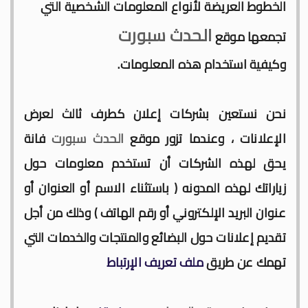
جدول الدوري المغربي 2025/2024
الخطوط العريضة لأنواع المعلومات الشخصية التي
الحدث سبورت
موعد مباراة المغرب وأمريكا في أولمبياد باريس 2024
تجمعها موقع
البوسني روسمير سفيكو مدربا جديدا للرجاء الرياضي
وكيفية استخدام هذه المعلومات.
جدول مباريات المنتخب المغربي في أولمبياد باريس 2024
نحن نستعين بشركات إعلان كطرف ثالث لعرض
المجموعات الكاملة لدوري التميز الجديد 2024
الإعلانات ، وعندما تزور موقع
الحدث سبورت
فانة
ترتيب مجموعات كأس امم أوروبا 2024
يحق لهذه الشركات أن تستخدم معلومات حول
برنامج الجولة 30 من القسم الثاني 2024/2023
زياراتك لهذه المدونه ( باستثناء الاسم أو العنوان أو
ترتيب مجموعة المغرب في التصفيات الإفريقية المؤهلة لكأس العالم
عنوان البريد الإلكتروني أو رقم الهاتف ) وذلك من أجل
2026
تقديم إعلانات حول البضائع والمنتجات والخدمات التي
موعد مباراة مولودية وجدة والرجاء الرياضي لحساب الجولة 30 من
تهمك عن طريق
ملف تعريف الإرتباط
البطولة الوطنية 2024/2023