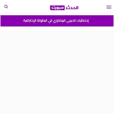
إحصائيات الديربي البيضاوي في البطولة الإحترافية
مباريات المنتخب المغربي القادمة 2026
المغرب الارجنتين نهائي كأس العالم للشباب شيلي 2025
موعد مباراة المغرب وفرنسا في كأس العالم للشباب تشيلي 2025
نتائج قرعة كأس أمم إفريقيا المغرب 2025
برنامج الجولة 2 من القسم الوطني هواة 2025/2024
ترتيب القسم الوطني هواة 2025/2024
ترتيب البطولة الإحترافية إنوي موسم 2025/2024
برنامج الجولة 1 من البطولة الوطنية 2025/2024