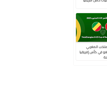
يات كأس أفريقيا
منتخب المغربي
غو في كأس إفريقيا