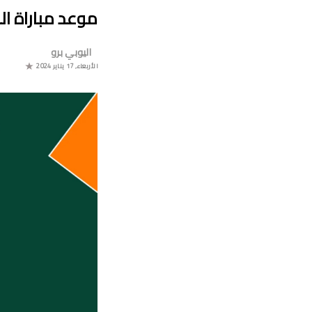
موعد مباراة الم
اليوبي برو
موعد 
الأربعاء, 17 يناير 2024
البو
جدول م
ا
برن
ترتيب مجموعة ال
موعد مباراة مولودية وجدة والرجاء الر
برنامج الجو