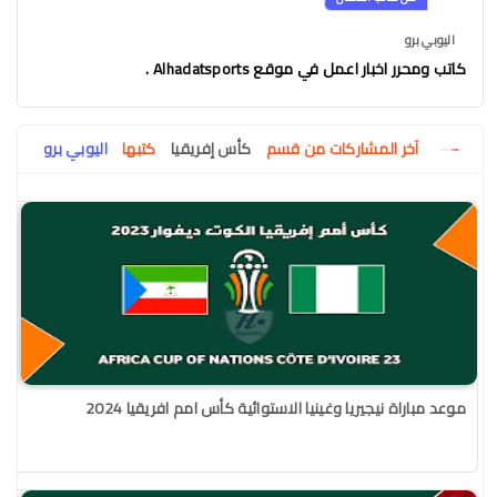
اليوبي برو
كاتب ومحرر اخبار اعمل في موقع Alhadatsports .
آخر المشاركات من قسم
كأس إفريقيا
كتبها
اليوبي برو
موعد مباراة نيجيريا وغينيا الاستوائية كأس امم افريقيا 2024