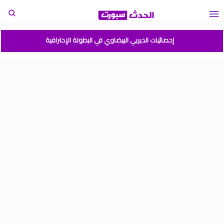
إحصائيات الديربي البيضاوي في البطولة الإحترافية
مباريات المنتخب المغربي القادمة 2026
المغرب الارجنتين نهائي كأس العالم للشباب شيلي 2025
موعد مباراة المغرب وفرنسا في كأس العالم للشباب تشيلي 2025
نتائج قرعة كأس أمم إفريقيا المغرب 2025
برنامج الجولة 2 من القسم الوطني هواة 2025/2024
ترتيب القسم الوطني هواة 2025/2024
ترتيب البطولة الإحترافية إنوي موسم 2025/2024
برنامج الجولة 1 من البطولة الوطنية 2025/2024