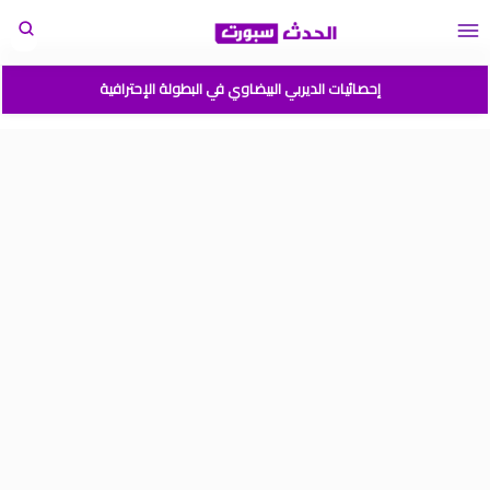
إحصائيات الديربي البيضاوي في البطولة الإحترافية
مباريات المنتخب المغربي القادمة 2026
المغرب الارجنتين نهائي كأس العالم للشباب شيلي 2025
موعد مباراة المغرب وفرنسا في كأس العالم للشباب تشيلي 2025
نتائج قرعة كأس أمم إفريقيا المغرب 2025
برنامج الجولة 2 من القسم الوطني هواة 2025/2024
ترتيب القسم الوطني هواة 2025/2024
ترتيب البطولة الإحترافية إنوي موسم 2025/2024
برنامج الجولة 1 من البطولة الوطنية 2025/2024