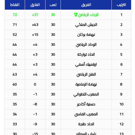
الترتيب
الفريق
لعب
الفارق
النقاط
1
الرجاء الرياضي🏆
30
37+
72
2
الجيش الملكي
30
43+
71
3
نهضة بركان
30
15+
52
4
الوداد الرياضي
30
4+
44
5
اتحاد تواركة
30
3+
44
6
اولمبيك أسفي
30
3+
44
7
الفتح الرياضي
30
4+
43
8
نهضة الزمامرة
30
0
40
9
المغرب التطواني
30
1-
35
10
حسنية أكادير
30
8-
35
11
المغرب الفاسي
30
1-
34
12
اتحاد طنجة
30
9-
33
13
شباب السوالم
30
15-
30