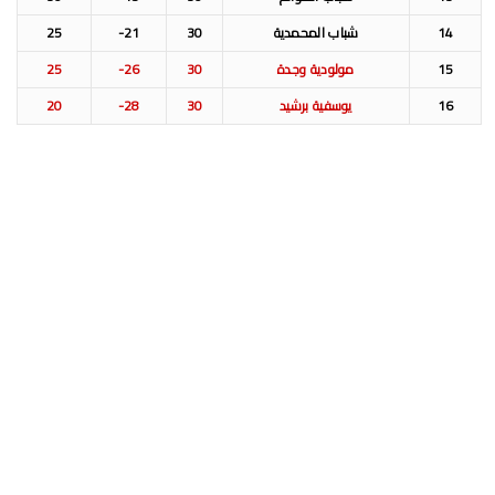
14
شباب المحمدية
30
21-
25
15
مولودية وجدة
30
26-
25
16
يوسفية برشيد
30
28-
20