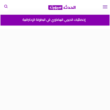
إحصائيات الديربي البيضاوي في البطولة الإحترافية
مباريات المنتخب المغربي القادمة 2026
المغرب الارجنتين نهائي كأس العالم للشباب شيلي 2025
موعد مباراة المغرب وفرنسا في كأس العالم للشباب تشيلي 2025
نتائج قرعة كأس أمم إفريقيا المغرب 2025
برنامج الجولة 2 من القسم الوطني هواة 2025/2024
ترتيب القسم الوطني هواة 2025/2024
ترتيب البطولة الإحترافية إنوي موسم 2025/2024
برنامج الجولة 1 من البطولة الوطنية 2025/2024