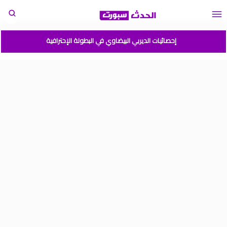
إحصائيات الديربي البيضاوي في البطولة الإحترافية
مباريات المنتخب المغربي القادمة 2026
المغرب الارجنتين نهائي كأس العالم للشباب شيلي 2025
موعد مباراة المغرب وفرنسا في كأس العالم للشباب تشيلي 2025
نتائج قرعة كأس أمم إفريقيا المغرب 2025
برنامج الجولة 2 من القسم الوطني هواة 2025/2024
ترتيب القسم الوطني هواة 2025/2024
ترتيب البطولة الإحترافية إنوي موسم 2025/2024
برنامج الجولة 1 من البطولة الوطنية 2025/2024