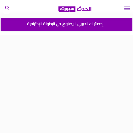
إحصائيات الديربي البيضاوي في البطولة الإحترافية
مباريات المنتخب المغربي القادمة 2026
المغرب الارجنتين نهائي كأس العالم للشباب شيلي 2025
موعد مباراة المغرب وفرنسا في كأس العالم للشباب تشيلي 2025
نتائج قرعة كأس أمم إفريقيا المغرب 2025
برنامج الجولة 2 من القسم الوطني هواة 2025/2024
ترتيب القسم الوطني هواة 2025/2024
ترتيب البطولة الإحترافية إنوي موسم 2025/2024
برنامج الجولة 1 من البطولة الوطنية 2025/2024