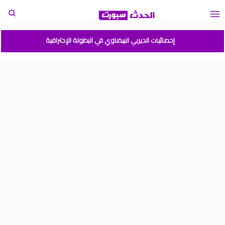
إحصائيات الديربي البيضاوي في البطولة الإحترافية
مباريات المنتخب المغربي القادمة 2026
المغرب الارجنتين نهائي كأس العالم للشباب شيلي 2025
موعد مباراة المغرب وفرنسا في كأس العالم للشباب تشيلي 2025
نتائج قرعة كأس أمم إفريقيا المغرب 2025
برنامج الجولة 2 من القسم الوطني هواة 2025/2024
ترتيب القسم الوطني هواة 2025/2024
ترتيب البطولة الإحترافية إنوي موسم 2025/2024
برنامج الجولة 1 من البطولة الوطنية 2025/2024