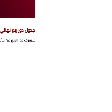
موعد مباراة الرجاء الري
برنامج الجولة26 
جدول دور ربع نهائي كأ
إحص
سيعرف دور الربع من كأس 
المغرب