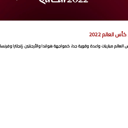
اضي و نهضة بركان مؤجل الجولة 27 من البطولة الوطنية
من القسم الوطني هواة 2024/2023
برنامج مباريات الرجاء الرياضي القادمة 2026
س العالم 2022
ائيات الديربي البيضاوي في البطولة الإحترافية
العالم مباريات واعدة وقوية جدا، كمواجهة هولندا والأرجنتين ،إنجلترا وفرنسا
مباريات المنتخب المغربي القادمة 2026
 الارجنتين نهائي كأس العالم للشباب شيلي 2025