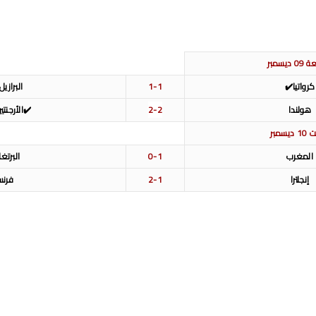
ديسمبر
كرواتيا✔️
1-1
البرازي
هولندا
2-2
✔️الأرجن
يسمبر
المغرب
0-1
البرتغا
إنجلترا
2-1
فرنسا