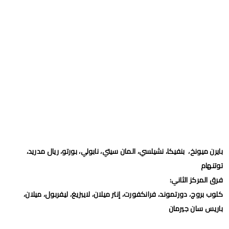
بايرن ميونخ، بنفيكا، نشيلسي، المان سيتي، نابولي، بورتو، ريال مدريد،
توتنهام
فرق المركز الثاني:
كلوب بروج، دورتموند، فرانكفورت، إنتر ميلان، لايبزيغ، ليفربول، ميلان،
باريس سان جيرمان