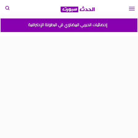
إحصائيات الديربي البيضاوي في البطولة الإحترافية
مباريات المنتخب المغربي القادمة 2026
المغرب الارجنتين نهائي كأس العالم للشباب شيلي 2025
موعد مباراة المغرب وفرنسا في كأس العالم للشباب تشيلي 2025
نتائج قرعة كأس أمم إفريقيا المغرب 2025
برنامج الجولة 2 من القسم الوطني هواة 2025/2024
ترتيب القسم الوطني هواة 2025/2024
ترتيب البطولة الإحترافية إنوي موسم 2025/2024
برنامج الجولة 1 من البطولة الوطنية 2025/2024