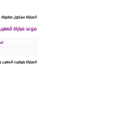
المباراة ستكون منقولة عل
موعد مباراة المغرب و
السبت 02
المباراة بتوقيت المغرب والجزائ