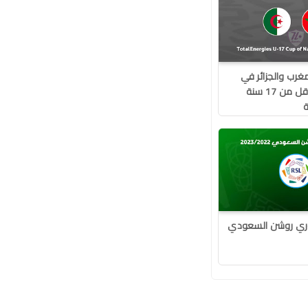
مغرب والجزائر في
كأس أفريقيا لأقل من 17 سنة
ة
وري روشن السعودي