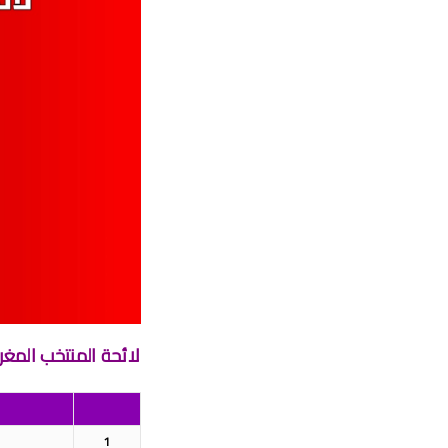
برن
برنامج الجولة 29 من الب
موعد مباراة الجيش الملكي وشباب السوالم
موعد مباراة الرجاء الري
برنامج الجولة26 
لائحة المنتخب المغر
1