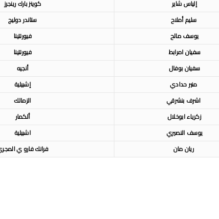
إلياس شاير
كوينز بارك رينجرز
سليم أملاح
ستاندر دوليج
يوسف مالح
فيورنتينا
سفيان امرابط
فيورنتينا
سفيان بوفال
أنجيه
منير حدادي
إشبيلية
اشرف بنشرقي
الزمالك
زكرياء ابوخلال
ألكمار
يوسف النصيري
اشبيلية
ريان مان
فرانك فارو ي المجر