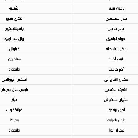
ياسين بونو
إشبيليه
منير المحمدي
هتاي سبور
غانم سايس
ولفرهامبتون
جواد الياميق
ريال بلد الوليد
سفيان شاكلة
فياريال
نايف أݣرد
ستاذ رين
أدم ماسينا
واتفورد
سفيان القارواني
نميخين الهولندي
اشرف حكيمي
باريس سان جيرمان
سفيان علاكوش
ميتز
أمين برقوق
فرانكفورت
عادل تاعرابت
بنفيكا
عمران لوزا
واتفورد