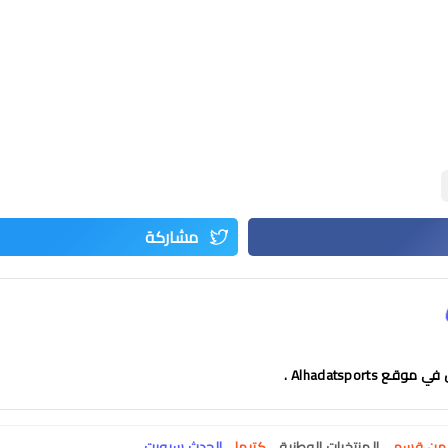
 Alhadatsports .
ت من قسم
المنتخبات الوطنية
كتبها
الحدث سبورت