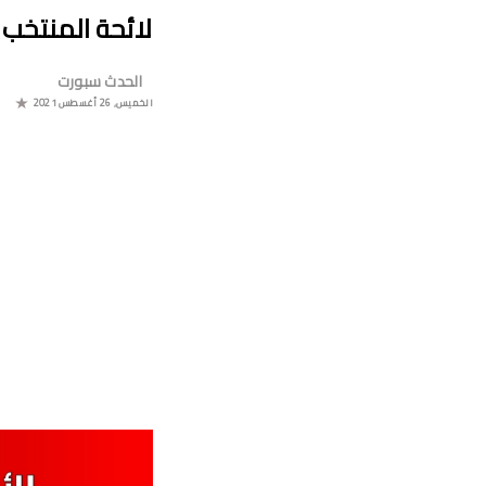
لائحة المنتخب 
الحدث سبورت
موعد 
الخميس, 26 أغسطس 2021
البو
جدول م
ا
برن
ترتيب مجموعة ال
موعد مباراة مولودية وجدة والرجاء الر
برنامج الجو